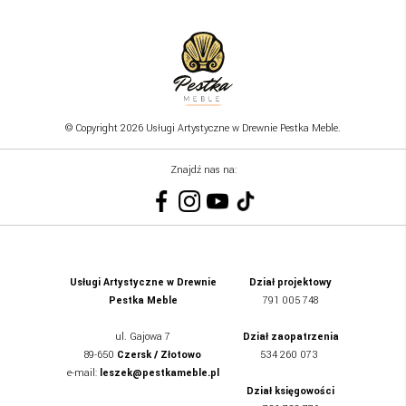
© Copyright 2026 Usługi Artystyczne w Drewnie Pestka Meble.
Znajdź nas na:
Usługi Artystyczne w Drewnie
Dział projektowy
Pestka Meble
791 005 748
ul.
Gajowa 7
Dział zaopatrzenia
89-650
Czersk / Złotowo
534 260 073
e-mail:
leszek@pestkameble.pl
Dział księgowości